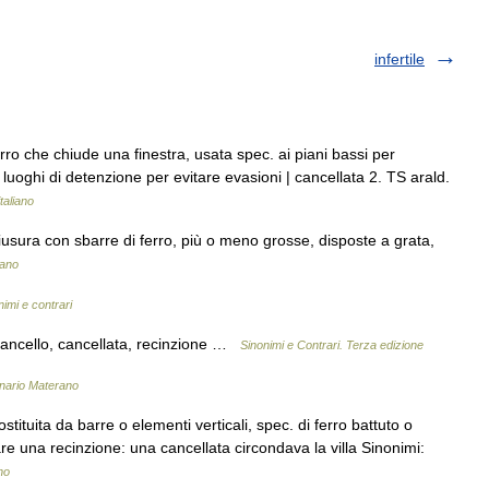
infertile
erro che chiude una finestra, usata spec. ai piani bassi per
in luoghi di detenzione per evitare evasioni | cancellata 2. TS arald.
italiano
hiusura con sbarre di ferro, più o meno grosse, disposte a grata,
iano
nimi e contrari
□ cancello, cancellata, recinzione …
Sinonimi e Contrari. Terza edizione
onario Materano
stituita da barre o elementi verticali, spec. di ferro battuto o
are una recinzione: una cancellata circondava la villa Sinonimi:
ano