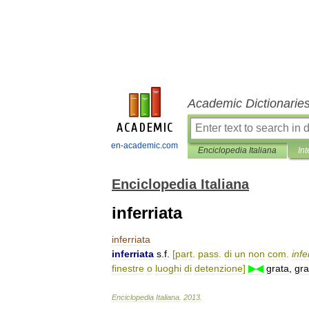
Academic Dictionarie
en-academic.com
Enciclopedia Italiana
Int
Enciclopedia Italiana
inferriata
inferriata
inferriata
s
.
f
.
[
part
.
pass
.
di
un
non
com
.
infe
finestre
o
luoghi
di
detenzione
]
▶◀
grata
,
gra
Enciclopedia
Italiana
.
2013
.