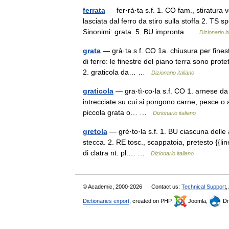
ferrata
— fer·rà·ta s.f. 1. CO fam., stiratura 
lasciata dal ferro da stiro sulla stoffa 2. TS s
Sinonimi: grata. 5. BU impronta …
Dizionario it
grata
— grà·ta s.f. CO 1a. chiusura per finestr
di ferro: le finestre del piano terra sono prote
2. graticola da… …
Dizionario italiano
graticola
— gra·tì·co·la s.f. CO 1. arnese da c
intrecciate su cui si pongono carne, pesce o alt
piccola grata o… …
Dizionario italiano
gretola
— gré·to·la s.f. 1. BU ciascuna delle
stecca. 2. RE tosc., scappatoia, pretesto {{lin
di clatra nt. pl.… …
Dizionario italiano
© Academic, 2000-2026
Contact us:
Technical Support
,
Dictionaries export
, created on PHP,
Joomla,
Dr