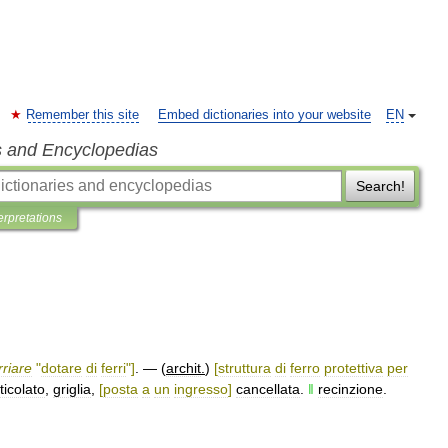
Remember this site
Embed dictionaries into your website
EN
s and Encyclopedias
Search!
erpretations
rriare
"
dotare
di
ferri
"]
. — (
archit
.
)
[
struttura
di
ferro
protettiva
per
ticolato
,
griglia
,
[
posta
a
un
ingresso
]
cancellata
.
‖
recinzione
.