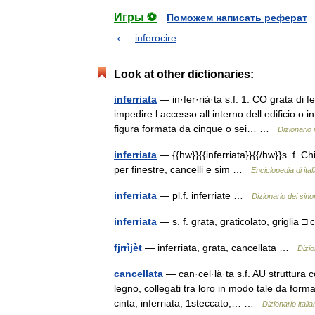
Игры ⚽
Поможем написать реферат
inferocire
Look at other dictionaries:
inferriata
— in·fer·rià·ta s.f. 1. CO grata di f
impedire l accesso all interno dell edificio o 
figura formata da cinque o sei… …
Dizionario 
inferriata
— {{hw}}{{inferriata}}{{/hw}}s. f. C
per finestre, cancelli e sim …
Enciclopedia di ital
inferriata
— pl.f. inferriate …
Dizionario dei sino
inferriata
— s. f. grata, graticolato, griglia 
fjrrìjèt
— inferriata, grata, cancellata …
Dizi
cancellata
— can·cel·là·ta s.f. AU struttura co
legno, collegati tra loro in modo tale da form
cinta, inferriata, 1steccato,… …
Dizionario itali