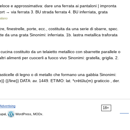
veloce e approssimativa: dare una ferrata ai pantaloni | impronta
port → via ferrata 3. BU strada ferrata 4. BU inferriata, grata
aliano
e, finestrelle, porte, ecc., costituita da una serie di sbarre, spec.
tte da una grata Sinonimi: inferriata. 1b. lastra metallica traforata
ucina costituito da un telaietto metallico con sbarrette parallele o
ri alimenti per cuocerli a fuoco vivo Sinonimi: gratella, griglia. 2.
 asticelle di legno o di metallo che formano una gabbia Sinonimi:
e}} {{/line}} DATA: av. 1449. ETIMO: lat. *crētŭlu(m) graticcio , der.
Advertising
18+
upal,
WordPress, MODx.